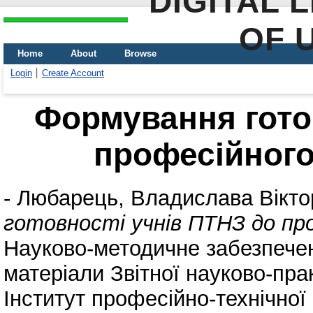
DIGITAL 
OF 
Home
About
Browse
Login
Create Account
Формування гото
професійног
-
Любарець, Владислава Вікто
готовності учнів ПТНЗ до пр
Науково-методичне забезпечен
матеріали Звітної науково-прак
Інститут професійно-технічної