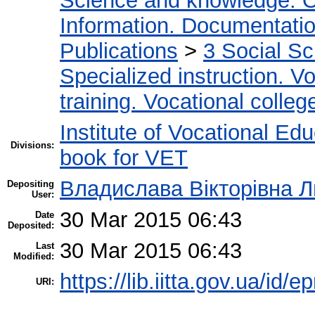
Science and knowledge. O
Information. Documentation.
Publications
>
3 Social S
Specialized instruction. Vo
training. Vocational colleg
Institute of Vocational Ed
Divisions:
book for VET
Владислава Вікторівна 
Depositing
User:
30 Mar 2015 06:43
Date
Deposited:
30 Mar 2015 06:43
Last
Modified:
https://lib.iitta.gov.ua/id/e
URI: