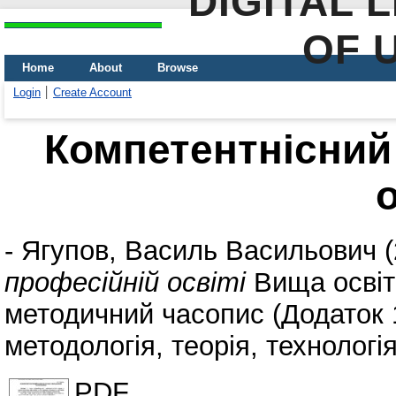
DIGITAL 
OF 
Home
About
Browse
Login
Create Account
Компетентнісний 
о
-
Ягупов, Василь Васильович
(
професійній освіті
Вища освіти
методичний часопис (Додаток 1
методологія, теорія, технологія
PDF