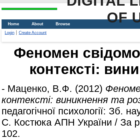
DIGITAL 
OF 
Home
About
Browse
Login
Create Account
Феномен свідомо
контексті: вин
-
Маценко, В.Ф.
(2012)
Феноме
контексті: виникнення та ро
педагогічної психології: Зб. нау
С. Костюка АПН України / За ре
102.