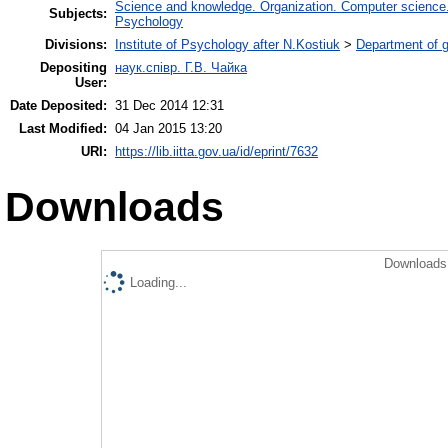
Science and knowledge. Organization. Computer science. I
Subjects:
Psychology
Divisions:
Institute of Psychology after N.Kostiuk
>
Department of g
Depositing
наук.співр. Г.В. Чайка
User:
Date Deposited:
31 Dec 2014 12:31
Last Modified:
04 Jan 2015 13:20
URI:
https://lib.iitta.gov.ua/id/eprint/7632
Downloads
Downloads 
Loading...