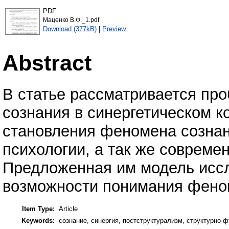
PDF
Маценко В.Ф._1.pdf
Download (377kB)
|
Preview
Abstract
В статье рассматривается про
сознания в синергетическом к
становления феномена сознан
психологии, а так же совреме
Предложенная им модель исс
возможности понимания фено
Item Type:
Article
Keywords:
сознание, синергия, постструктурализм, структурно-