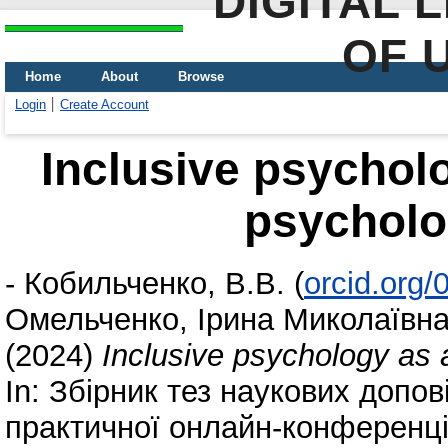
DIGITAL 
OF 
Home
About
Browse
Login
Create Account
Inclusive psychol
psycholo
-
Кобильченко, В.В.
(
orcid.org
Омельченко, Ірина Миколаївн
(2024)
Inclusive psychology as 
In: Збірник тез наукових допо
практичної онлайн-конференці