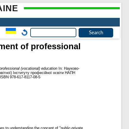
AINE
pment of professional
 professional (vocational) education
In: Науково-
звітної) Інституту професійної освіти НАПН
. ISBN 978-617-8117-08-5
hes to understanding the concept of "public-private