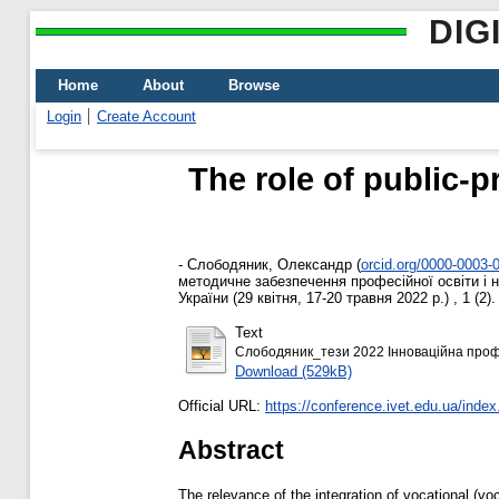
DIG
Home
About
Browse
Login
Create Account
The role of public-p
-
Слободяник, Олександр
(
orcid.org/0000-0003-
методичне забезпечення професійної освіти і н
України (29 квітня, 17-20 травня 2022 р.) , 1 (2
Text
Слободяник_тези 2022 Інноваційна профе
Download (529kB)
Official URL:
https://conference.ivet.edu.ua/index
Abstract
The relevance of the integration of vocational (vo