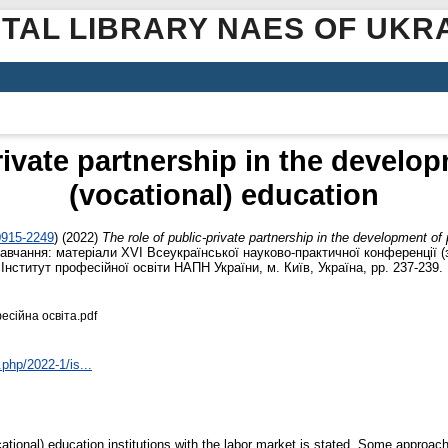
ITAL LIBRARY NAES OF UKR
rivate partnership in the develo
(vocational) education
0915-2249
)
(2022)
The role of public-private partnership in the development of
авчання: матеріали ХVІ Всеукраїнської науково-практичної конференції (
). Інститут професійної освіти НАПН України, м. Київ, Україна, pp. 237-239
сійна освіта.pdf
.php/2022-1/is...
cational) education institutions with the labor market is stated. Some approac