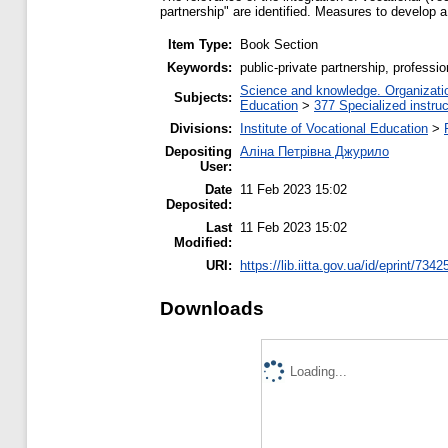
partnership" are identified. Measures to develop a 
Item Type:
Book Section
Keywords:
public-private partnership, professi
Science and knowledge. Organization
Subjects:
Education
>
377 Specialized instruc
Divisions:
Institute of Vocational Education
>
Depositing
Аліна Петрівна Джурило
User:
Date
11 Feb 2023 15:02
Deposited:
Last
11 Feb 2023 15:02
Modified:
URI:
https://lib.iitta.gov.ua/id/eprint/7342
Downloads
Loading...