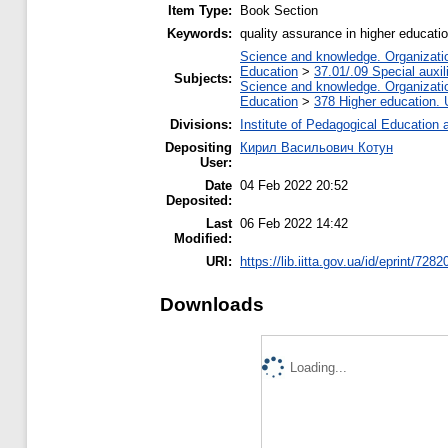
Item Type:
Book Section
Keywords:
quality assurance in higher educati
Science and knowledge. Organization
Education
>
37.01/.09 Special auxil
Subjects:
Science and knowledge. Organization
Education
>
378 Higher education. 
Divisions:
Institute of Pedagogical Education 
Depositing
Кирил Васильович Котун
User:
Date
04 Feb 2022 20:52
Deposited:
Last
06 Feb 2022 14:42
Modified:
URI:
https://lib.iitta.gov.ua/id/eprint/7282
Downloads
Loading...