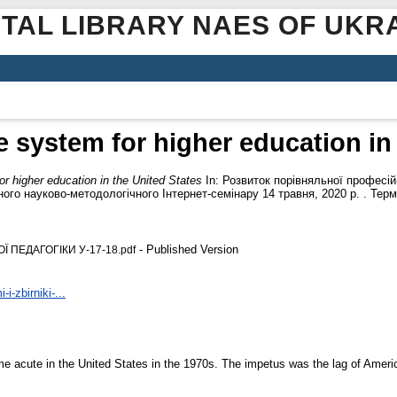
ITAL LIBRARY NAES OF UKR
 system for higher education in
r higher education in the United States
In: Розвиток порівняльної професійн
ного науково-методологічного Інтернет-семінару 14 травня, 2020 р. . Терм
- Published Version
ПЕДАГОГІКИ У-17-18.pdf
i-zbirniki-...
ame acute in the United States in the 1970s. The impetus was the lag of Amer