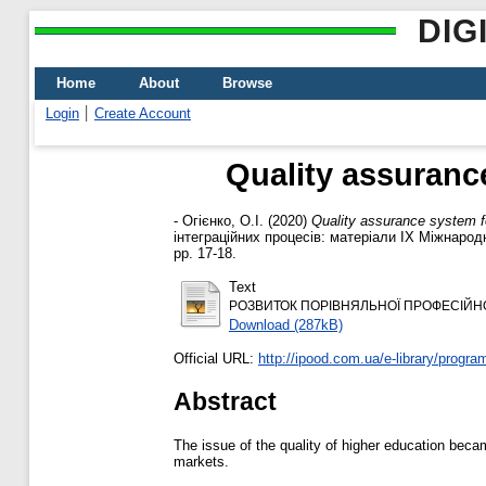
DIG
Home
About
Browse
Login
Create Account
Quality assurance
-
Огієнко, О.І.
(2020)
Quality assurance system fo
інтеграційних процесів: матеріали ІХ Міжнарод
pp. 17-18.
Text
РОЗВИТОК ПОРІВНЯЛЬНОЇ ПРОФЕСІЙНОЇ 
Download (287kB)
Official URL:
http://ipood.com.ua/e-library/programi-
Abstract
The issue of the quality of higher education bec
markets.