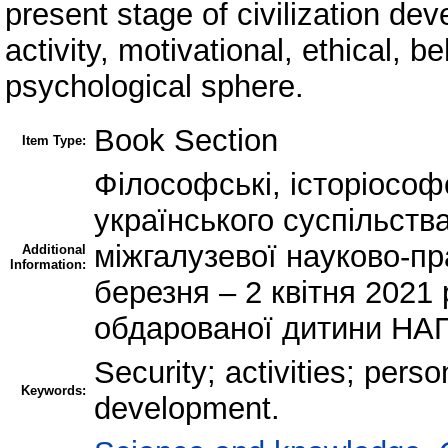
present stage of civilization dev
activity, motivational, ethical, 
psychological sphere.
Book Section
Item Type:
Філософські, історіософс
українського суспільств
міжгалузевої науково-пр
Additional
Information:
березня – 2 квітня 2021 р
обдарованої дитини НАП
Security; activities; pers
Keywords:
development.