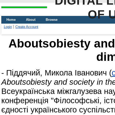
DIGITAL 
OF 
Home
About
Browse
Login
Create Account
Aboutsobiesty and 
di
-
Піддячий, Микола Іванович
(
Aboutsobiesty and society in th
Всеукраїнська міжгалузева на
конференція "Філософські, істо
єдності українського суспільст