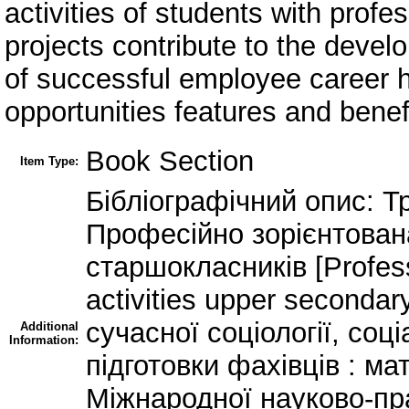
activities of students with profes
projects contribute to the deve
of successful employee career h
opportunities features and benef
Book Section
Item Type:
Бібліографічний опис: Т
Професійно зорієнтован
старшокласників [Profess
activities upper seconda
сучасної соціології, соц
Additional
Information:
підготовки фахівців : ма
Міжнародної науково-пра