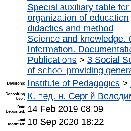
Special auxiliary table fo
organization of education
didactics and method
Science and knowledge. 
Information. Documentation
Publications
>
3 Social S
of school providing gener
Institute of Pedagogics
>
Divisions:
К. пед. н. Сергій Волод
Depositing
User:
14 Feb 2019 08:09
Date
Deposited:
10 Sep 2020 18:22
Last
Modified: