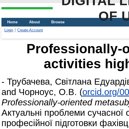
DIGITAL 
OF 
Home
About
Browse
Login
Create Account
Professionally-
activities hi
-
Трубачева, Світлана Едуарді
and
Чорноус, О.В.
(
orcid.org/
Professionally-oriented metasubj
Актуальні проблеми сучасної со
професійної підготовки фахівці