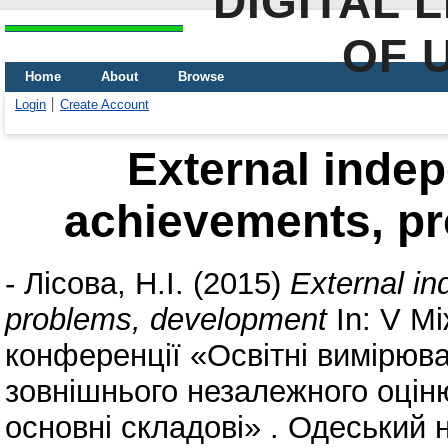
DIGITAL 
OF 
Home
About
Browse
Login
Create Account
External indep
achievements, p
-
Лісова, Н.І.
(2015)
External i
problems, development
In: V М
конференції «Освітні вимірюв
зовнішнього незалежного оцін
основні складові» . Одеський 