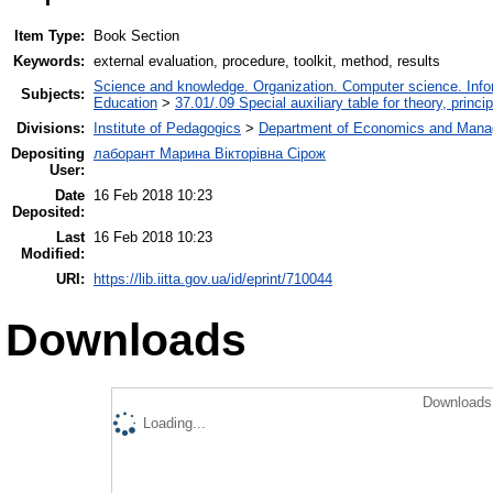
Item Type:
Book Section
Keywords:
external evaluation, procedure, toolkit, method, results
Science and knowledge. Organization. Computer science. Inform
Subjects:
Education
>
37.01/.09 Special auxiliary table for theory, princ
Divisions:
Institute of Pedagogics
>
Department of Economics and Mana
Depositing
лаборант Марина Вікторівна Сірож
User:
Date
16 Feb 2018 10:23
Deposited:
Last
16 Feb 2018 10:23
Modified:
URI:
https://lib.iitta.gov.ua/id/eprint/710044
Downloads
Downloads 
Loading...