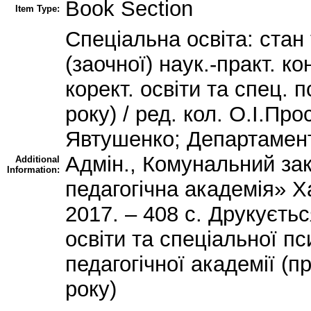
Book Section
Item Type:
Спеціальна освіта: стан
(заочної) наук.-практ. к
корект. освіти та спец. 
року) / ред. кол. О.І.Пр
Явтушенко; Департамент 
Адмін., Комунальний зак
Additional
Information:
педагогічна академія» Х
2017. – 408 с. Друкуєть
освіти та спеціальної пс
педагогічної академії (п
року)