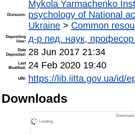
Mykola Yarmachenko Insti
psychology of National a
Divisions:
Ukraine
>
Common resourc
д-р пед. наук, професо
Depositing
User:
28 Jun 2017 21:34
Date
Deposited:
24 Feb 2020 19:40
Last
Modified:
https://lib.iitta.gov.ua/id/
URI:
Downloads
Downloads 
Loading...