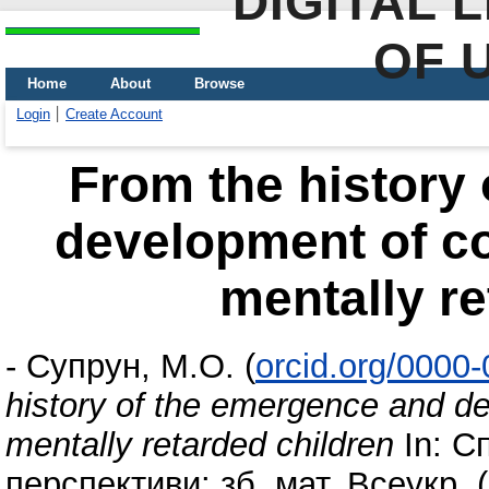
DIGITAL 
OF 
Home
About
Browse
Login
Create Account
From the history
development of co
mentally re
-
Супрун, М.О.
(
orcid.org/0000
history of the emergence and de
mentally retarded children
In: С
перспективи: зб. мат. Всеукр. 