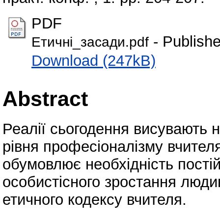
PDF
- Publish
Етичні_засади.pdf
Download (247kB)
Abstract
Реалії сьогодення висувають но
рівня професіоналізму вчителя
обумовлює необхідність пості
особистісного зростання людин
етичного кодексу вчителя.