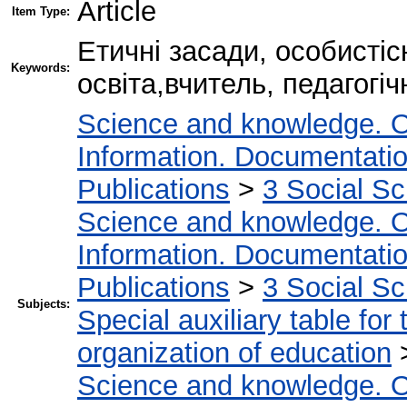
Article
Item Type:
Етичні засади, особистісн
Keywords:
освіта,вчитель, педагогі
Science and knowledge. O
Information. Documentation.
Publications
>
3 Social S
Science and knowledge. O
Information. Documentation.
Publications
>
3 Social S
Subjects:
Special auxiliary table for
organization of education
Science and knowledge. O