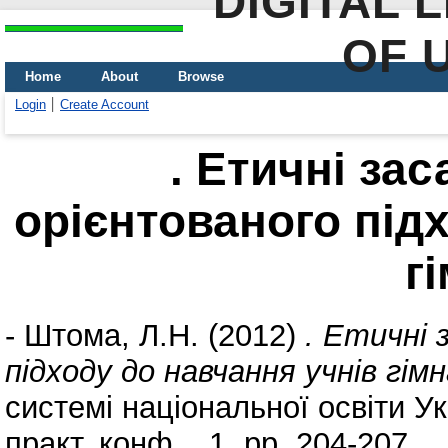
DIGITAL 
OF 
Home
About
Browse
Login
Create Account
. Етичні за
орієнтованого під
гі
-
Штома, Л.Н.
(2012)
. Етичні 
підходу до навчання учнів гімн
системі національної освіти Ук
практ. конф. , 1. pp. 204-207.