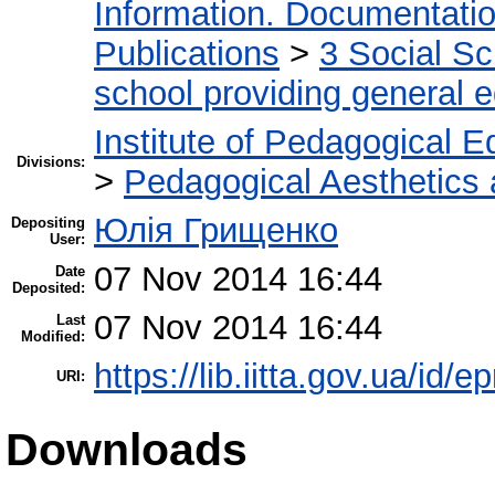
Information. Documentation.
Publications
>
3 Social S
school providing general 
Institute of Pedagogical E
Divisions:
>
Pedagogical Aesthetics
Юлія Грищенко
Depositing
User:
07 Nov 2014 16:44
Date
Deposited:
07 Nov 2014 16:44
Last
Modified:
https://lib.iitta.gov.ua/id/e
URI:
Downloads