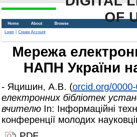
DIGITAL 
OF 
Home
About
Browse
Login
Create Account
Мережа електронн
НАПН України н
-
Яцишин, А.В.
(
orcid.org/0000
електронних бібліотек устан
вчителю
In: Інформаційні техн
конференції молодих науковців 
PDF