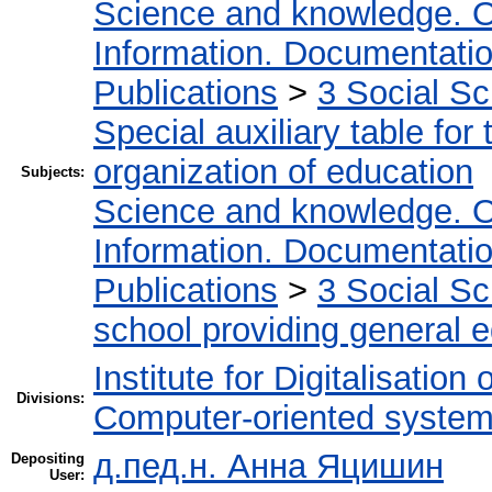
Science and knowledge. O
Information. Documentation.
Publications
>
3 Social S
Special auxiliary table for
organization of education
Subjects:
Science and knowledge. O
Information. Documentation.
Publications
>
3 Social S
school providing general 
Institute for Digitalisation
Divisions:
Computer-oriented system
д.пед.н. Анна Яцишин
Depositing
User: