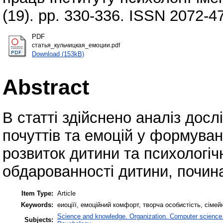
(19). pp. 330-336. ISSN 2072-4
PDF
статья_кульчицкая_емоции.pdf
Download (153kB)
Abstract
В статті здійснено аналіз досл
почуттів та емоцій у формуванн
розвиток дитини та психологіч
обдарованності дитини, почина
Item Type:
Article
Keywords:
еиоціїї, емоційний комфорт, творча особистість, сімей
Science and knowledge. Organization. Computer science. I
Subjects: