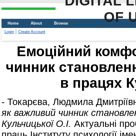
DIGITAL 
OF 
Home
About
Browse
Login
Create Account
Емоційний комфо
чинник становленн
в працях К
-
Токарєва, Людмила Дмитріїв
як важливий чинник становле
Кульчицької О.І.
Актуальні про
праць Інституту психології ім