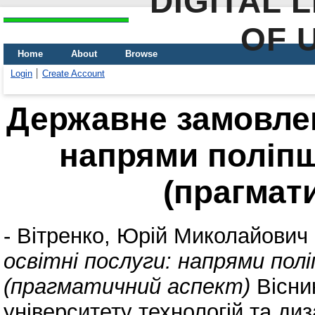
DIGITAL 
OF 
Home
About
Browse
Login
Create Account
Державне замовлен
напрями поліпш
(прагмат
-
Вітренко, Юрій Миколайович
освітні послуги: напрями полі
(прагматичний аспект)
Вісник
університету технологій та диз