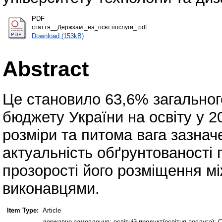
PDF
стаття__Держзам._на_освт.послуги_.pdf
Download (153kB)
Abstract
Це становило 63,6% загальног
бюджету України на освіту у 2
розміри та питома вага зазна
актуальність обґрунтованості
прозорості його розміщення м
виконавцями.
Item Type:
Article
державне замовлення; освітній продукт(освітня послуга); С