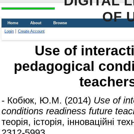
DIGITAL 
OF 
Home
About
Browse
Login
Create Account
Use of interact
pedagogical condi
teachers
-
Кобюк, Ю.М.
(2014)
Use of in
conditions readiness future teac
теорія, історія, інноваційні тех
2312-5993