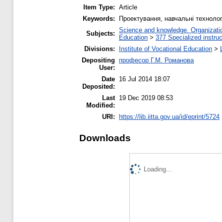
Item Type:
Article
Keywords:
Проектування, навчальні технологі
Science and knowledge. Organization
Subjects:
Education
>
377 Specialized instruc
Divisions:
Institute of Vocational Education
>
Depositing
професор Г.М. Романова
User:
Date
16 Jul 2014 18:07
Deposited:
Last
19 Dec 2019 08:53
Modified:
URI:
https://lib.iitta.gov.ua/id/eprint/5724
Downloads
Loading...