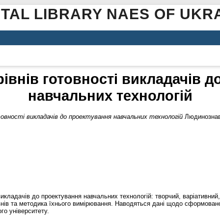
ITAL LIBRARY NAES OF UKR
івнів готовності викладачів д
навчальних технологій
товності викладачів до проектування навчальних технологій
Людинознавчі
і викладачів до проектування навчальних технологій: творчий, варіативни
внів та методика їхнього вимірювання. Наводяться дані щодо сформованос
го університету.