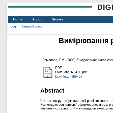
DIG
Home
About
Browse
Login
Create Account
Вимірювання р
-
Романова, Г.М.
(2009)
Вимірювання рівнів го
PDF
Романова_6.04.09.pdf
Download (359kB)
Abstract
У статті обґрунтовуються такі рівні готовност
Розглядаються критерії сформованості усіх рі
навчальних технологій у викладачів економічно