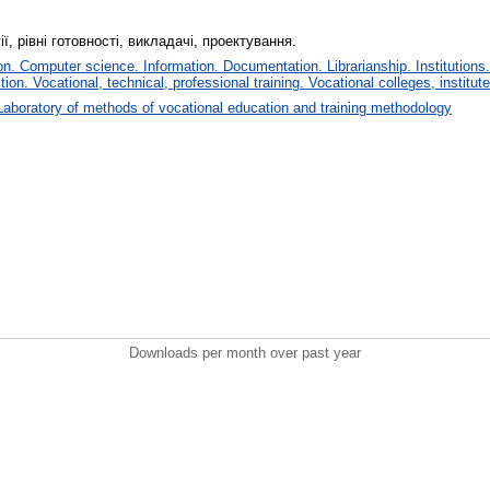
ї, рівні готовності, викладачі, проектування.
. Computer science. Information. Documentation. Librarianship. Institutions.
tion. Vocational, technical, professional training. Vocational colleges, institu
Laboratory of methods of vocational education and training methodology
Downloads per month over past year