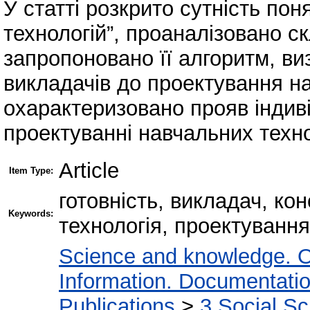
У статті розкрито сутність по
технологій”, проаналізовано ск
запропоновано її алгоритм, виз
викладачів до проектування на
охарактеризовано прояв індиві
проектуванні навчальних техно
Article
Item Type:
готовність, викладач, ко
Keywords:
технологія, проектування
Science and knowledge. O
Information. Documentation.
Publications
>
3 Social S