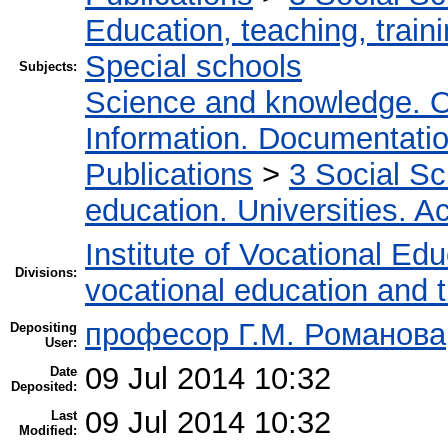
Education, teaching, train
Special schools
Subjects:
Science and knowledge. O
Information. Documentation.
Publications
>
3 Social S
education. Universities. 
Institute of Vocational Ed
Divisions:
vocational education and 
професор Г.М. Романова
Depositing
User:
09 Jul 2014 10:32
Date
Deposited:
09 Jul 2014 10:32
Last
Modified: