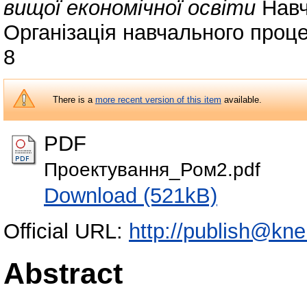
вищої економічної освіти
Навч
Організація навчального проце
8
There is a
more recent version of this item
available.
PDF
Проектування_Ром2.pdf
Download (521kB)
Official URL:
http://publish@kne
Abstract