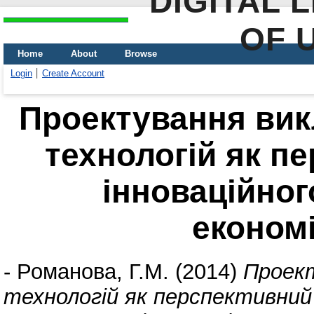
DIGITAL 
OF 
Home
About
Browse
Login
Create Account
Проектування ви
технологій як п
інноваційног
економі
-
Романова, Г.М.
(2014)
Проект
технологій як перспективний