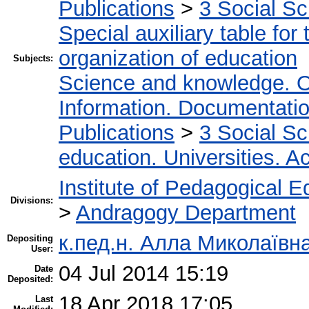
Publications
>
3 Social S
Special auxiliary table for
organization of education
Subjects:
Science and knowledge. O
Information. Documentation.
Publications
>
3 Social S
education. Universities. 
Institute of Pedagogical E
Divisions:
>
Andragogy Department
к.пед.н. Алла Миколаївн
Depositing
User:
04 Jul 2014 15:19
Date
Deposited:
18 Apr 2018 17:05
Last