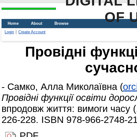
DIGITAL 
OF 
Home
About
Browse
Login
Create Account
Провідні функці
сучасн
-
Самко, Алла Миколаївна
(
orc
Провідні функції освіти дорос
впродовж життя: вимоги часу (1
226-228. ISBN 978-966-2748-21
PDF