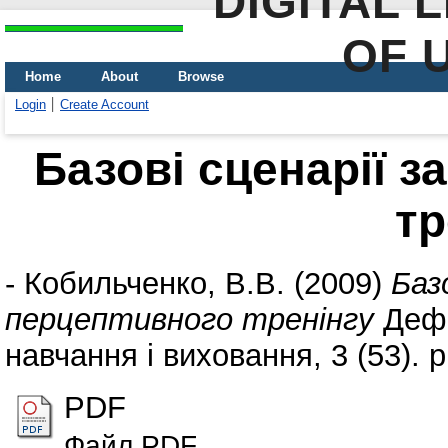
DIGITAL 
OF 
Home
About
Browse
Login
Create Account
Базові сценарії з
тр
-
Кобильченко, В.В.
(2009)
Баз
перцептивного тренінгу
Дефе
навчання і виховання, 3 (53). p
PDF
Файл.PDF