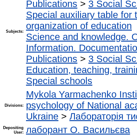
Publications
>
3 Social S
Special auxiliary table for
organization of education
Subjects:
Science and knowledge. O
Information. Documentation.
Publications
>
3 Social S
Education, teaching, train
Special schools
Mykola Yarmachenko Instit
psychology of National ac
Divisions:
Ukraine
>
Лабораторія ти
лаборант О. Васильєва
Depositing
User: