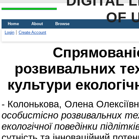
DIGITAL 
OF 
Home
About
Browse
Login
Create Account
Спрямовані
розвивальних те
культури екологічн
-
Колонькова, Олена Олексіїв
особистісно розвивальних те
екологічної поведінки підліткі
сутність та інноваційний поте