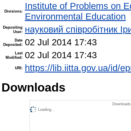
Institute of Problems on 
Divisions:
Environmental Education
науковий співробітник І
Depositing
User:
02 Jul 2014 17:43
Date
Deposited:
02 Jul 2014 17:43
Last
Modified:
https://lib.iitta.gov.ua/id/e
URI:
Downloads
Downloads 
Loading...