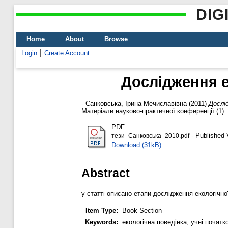
DIG
Home
About
Browse
Login
Create Account
Дослідження е
-
Санковська, Ірина Мечиславівна
(2011)
Дослі
Матеріали науково-практичної конференції (1). "
PDF
- Published 
тези_Санковська_2010.pdf
Download (31kB)
Abstract
у статті описано етапи дослідження екологічно
Item Type:
Book Section
Keywords:
екологічна поведінка, учні почат