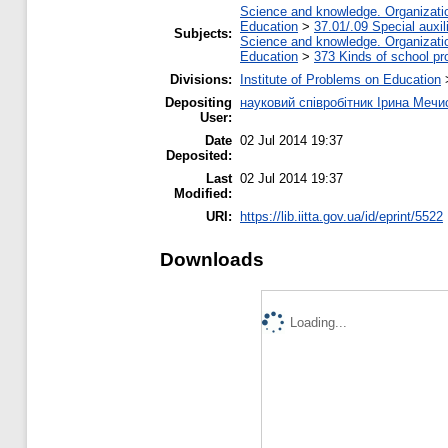
Science and knowledge. Organization
Education
>
37.01/.09 Special auxil
Subjects:
Science and knowledge. Organization
Education
>
373 Kinds of school pr
Divisions:
Institute of Problems on Education
Depositing
науковий співробітник Ірина Меч
User:
Date
02 Jul 2014 19:37
Deposited:
Last
02 Jul 2014 19:37
Modified:
URI:
https://lib.iitta.gov.ua/id/eprint/5522
Downloads
Loading...