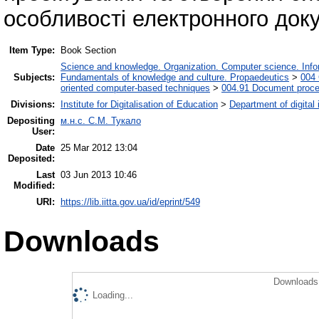
особливості електронного доку
Item Type:
Book Section
Science and knowledge. Organization. Computer science. Inform
Subjects:
Fundamentals of knowledge and culture. Propaedeutics
>
004 
oriented computer-based techniques
>
004.91 Document proce
Divisions:
Institute for Digitalisation of Education
>
Department of digital
Depositing
м.н.с. С.М. Тукало
User:
Date
25 Mar 2012 13:04
Deposited:
Last
03 Jun 2013 10:46
Modified:
URI:
https://lib.iitta.gov.ua/id/eprint/549
Downloads
Downloads 
Loading...