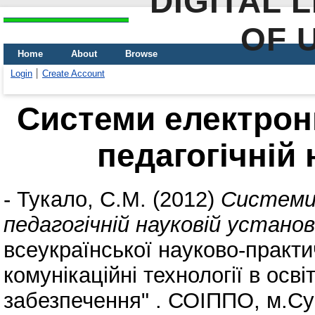
DIGITAL 
OF 
Home
About
Browse
Login
Create Account
Системи електрон
педагогічній 
-
Тукало, С.М.
(2012)
Системи
педагогічній науковій установ
всеукраїнської науково-практи
комунікаційні технології в освіт
забезпечення" . СОІППО, м.Сум