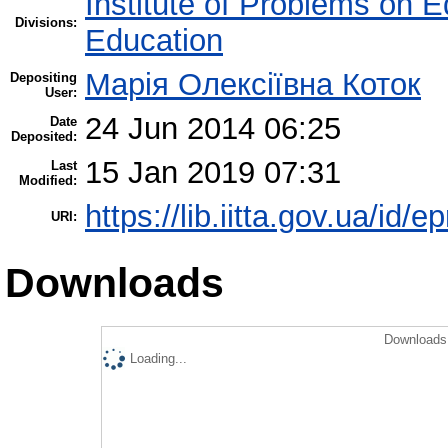
Institute of Problems on 
Divisions:
Education
Марія Олексіївна Коток
Depositing
User:
24 Jun 2014 06:25
Date
Deposited:
15 Jan 2019 07:31
Last
Modified:
https://lib.iitta.gov.ua/id/e
URI:
Downloads
Downloads 
Loading...