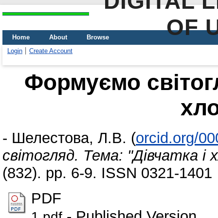
DIGITAL 
OF 
Home
About
Browse
Login
Create Account
Формуємо світогл
хл
-
Шелестова, Л.В.
(
orcid.org/0
світогляд. Тема: "Дівчатка і 
(832). pp. 6-9. ISSN 0321-1401
PDF
- Published Version
1.pdf