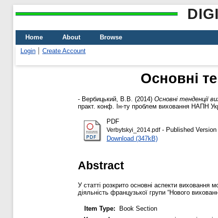
DIG
Home
About
Browse
Login
Create Account
Основні те
-
Вербицький, В.В.
(2014)
Основні тенденції ви
практ. конф. Ін-ту проблем виховання НАПН Украї
PDF
- Published Version
Verbytskyi_2014.pdf
Download (347kB)
Abstract
У статті розкрито основні аспекти виховання м
діяльність французької групи “Нового вихованн
Item Type:
Book Section