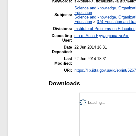
Keywords:
виховання, позашкільна діяльніс
Science and knowledge. Organizatio
Education
Subjects:
Science and knowledge. Organizatio
Education
>
374 Education and trai
Divisions:
Institute of Problems on Education
Depositing
с.н.с. Анна Едуардівна Бойко
User:
Date
22 Jun 2014 18:31
Deposited:
Last
22 Jun 2014 18:31
Modified:
URI:
https://lib.iitta.gov.ua/id/eprint/5267
Downloads
Loading...