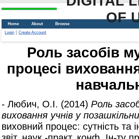
DIGITAL 
OF 
Home
About
Browse
Login
Create Account
Роль засобів му
процесі виховання
навчаль
-
Любич, О.І.
(2014)
Роль засоб
виховання учнів у позашкільн
виховний процес: сутність та 
звіт. наук.-практ. конф. Ін-т