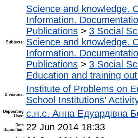
Science and knowledge. O
Information. Documentation.
Publications
>
3 Social S
Science and knowledge. O
Subjects:
Information. Documentation.
Publications
>
3 Social S
Education and training out
Institute of Problems on 
Divisions:
School Institutions’ Activit
с.н.с. Анна Едуардівна Б
Depositing
User:
22 Jun 2014 18:33
Date
Deposited: