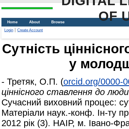
DIGITAL 
OF 
Home
About
Browse
Login
Create Account
Сутність ціннісно
у молод
-
Третяк, О.П.
(
orcid.org/0000-
ціннісного ставлення до люд
Сучасний виховний процес: сут
Матеріали наук.-конф. Ін-ту 
2012 рік (3). НАІР, м. Івано-Фр