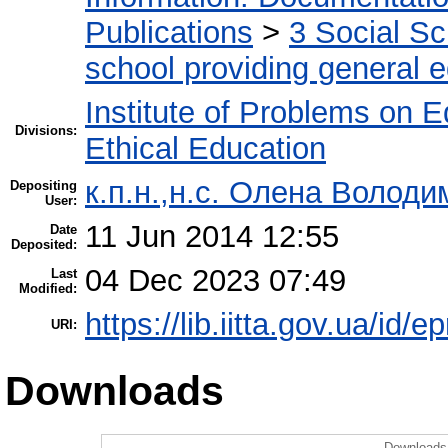
Publications
>
3 Social S
school providing general 
Institute of Problems on 
Divisions:
Ethical Education
к.п.н.,н.с. Олена Володи
Depositing
User:
11 Jun 2014 12:55
Date
Deposited:
04 Dec 2023 07:49
Last
Modified:
https://lib.iitta.gov.ua/id/e
URI:
Downloads
Downloads 