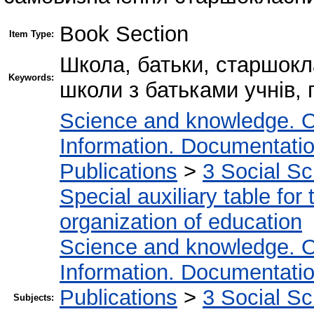
Book Section
Item Type:
Школа, батьки, старшокл
Keywords:
школи з батьками учнів,
Science and knowledge. O
Information. Documentation.
Publications
>
3 Social S
Special auxiliary table for
organization of education
Science and knowledge. O
Information. Documentation.
Publications
>
3 Social S
Subjects: