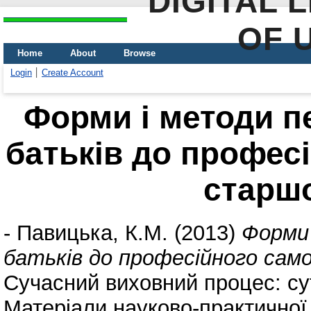
DIGITAL 
OF 
Home
About
Browse
Login
Create Account
Форми і методи пе
батьків до профес
старш
-
Павицька, К.М.
(2013)
Форми 
батьків до професійного сам
Сучасний виховний процес: сут
Матеріали науково-практичної