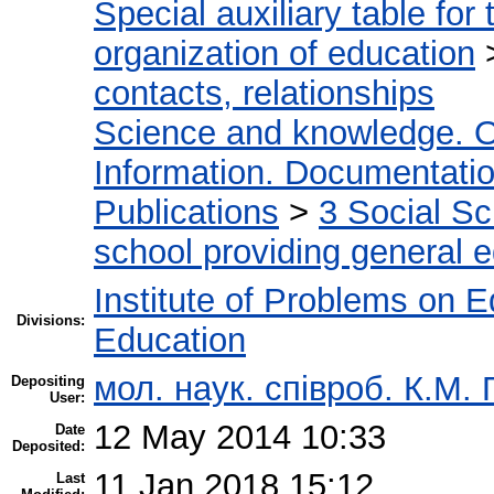
Special auxiliary table for
organization of education
contacts, relationships
Science and knowledge. O
Information. Documentation.
Publications
>
3 Social S
school providing general 
Institute of Problems on 
Divisions:
Education
мол. наук. співроб. К.М.
Depositing
User:
12 May 2014 10:33
Date
Deposited:
11 Jan 2018 15:12
Last