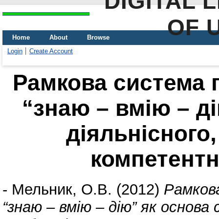
DIGITAL 
OF 
Home
About
Browse
Login
Create Account
Рамкова система п
“знаю – вмію – д
діяльнісного,
компетентн
-
Мельник, О.В.
(2012)
Рамкова
“знаю – вмію – дію” як основа 