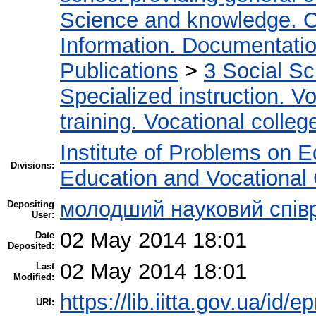
Science and knowledge. O
Information. Documentation.
Publications
>
3 Social S
Specialized instruction. Vo
training. Vocational colleg
Institute of Problems on 
Divisions:
Education and Vocational
молодший науковий співр
Depositing
User:
02 May 2014 18:01
Date
Deposited:
02 May 2014 18:01
Last
Modified:
https://lib.iitta.gov.ua/id/e
URI: