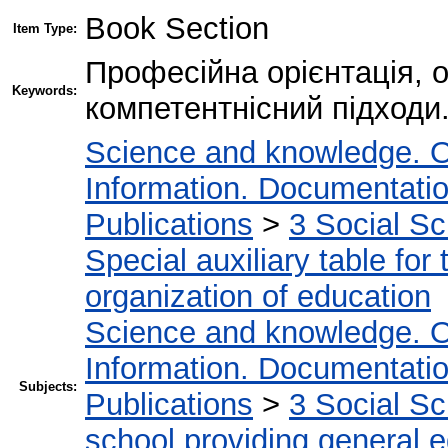
Book Section
Item Type:
Професійна орієнтація, о
Keywords:
компетентнісний підходи
Science and knowledge. O
Information. Documentation.
Publications
>
3 Social S
Special auxiliary table for
organization of education
Science and knowledge. O
Information. Documentation.
Subjects:
Publications
>
3 Social S
school providing general 