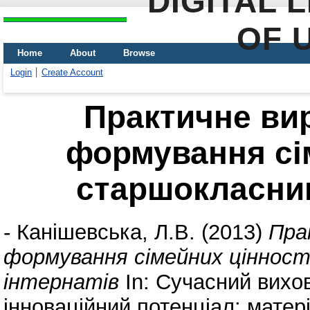
DIGITAL 
OF 
Home
About
Browse
Login
Create Account
Практичне ви
формування сі
старшокласник
-
Канішевська, Л.В.
(2013)
Пра
формування сімейних цінност
інтернатів
In: Сучасний вихо
інноваційний потенціал: матеріа