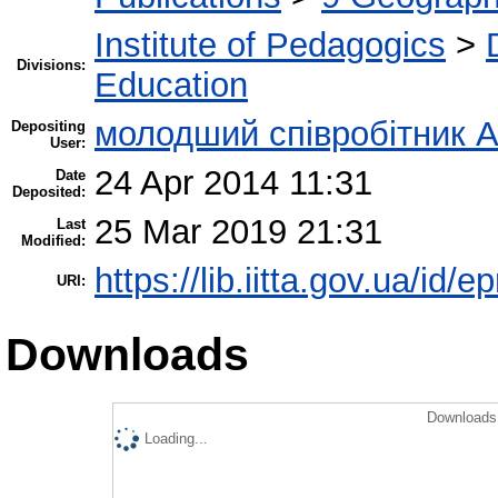
Institute of Pedagogics
>
Divisions:
Education
молодший співробітник А
Depositing
User:
24 Apr 2014 11:31
Date
Deposited:
25 Mar 2019 21:31
Last
Modified:
https://lib.iitta.gov.ua/id/e
URI:
Downloads
Downloads 
Loading...