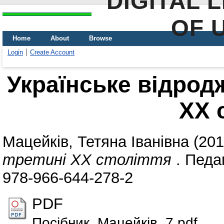
DIGITAL 
OF 
Home
About
Browse
Login
Create Account
Українське відрод
ХХ 
Мацейків, Тетяна Іванівна
(20
третині ХХ століття
. Педаг
978-966-644-278-2
PDF
Посібник_Мацейків_7.pdf