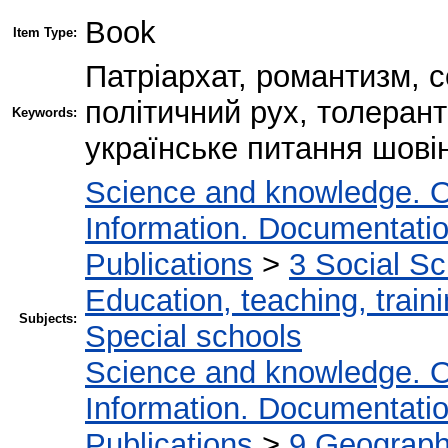
Book
Item Type:
Патріархат, романтизм, с
політичний рух, толерантн
Keywords:
українське питання шові
Science and knowledge. O
Information. Documentation.
Publications
>
3 Social S
Education, teaching, train
Subjects:
Special schools
Science and knowledge. O
Information. Documentation.
Publications
>
9 Geography