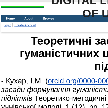
DIGITAL 
OF 
Home
About
Browse
Login
Create Account
Теоретичні з
гуманістичних 
пі
-
Кухар, І.М.
(
orcid.org/0000-0
засади формування гуманіст
підлітків
Теоретико-методичні
учнівської молоді, 1 (12). pp.