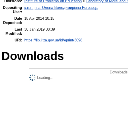
Divisions:
Institute of Problems on Education
>
Laboratory of Moral and 
Depositing
к.п.н.,н.с. Олена Володимирівна Роговець
User:
Date
18 Apr 2014 10:15
Deposited:
Last
30 Jan 2019 08:39
Modified:
URI:
https://lib.iitta.gov.ua/id/eprint/3698
Downloads
Downloads 
Loading...