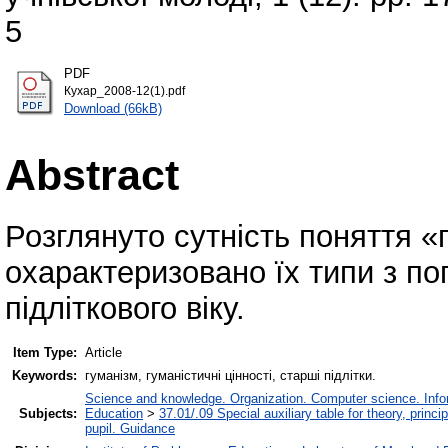
5
PDF
Кухар_2008-12(1).pdf
Download (66kB)
Abstract
Розглянуто сутність поняття «г
охарактеризовано їх типи з по
підліткового віку.
Item Type:
Article
Keywords:
гуманізм, гуманістичні цінності, старші підлітки.
Science and knowledge. Organization. Computer science. Inform
Subjects:
Education
>
37.01/.09 Special auxiliary table for theory, princ
pupil. Guidance