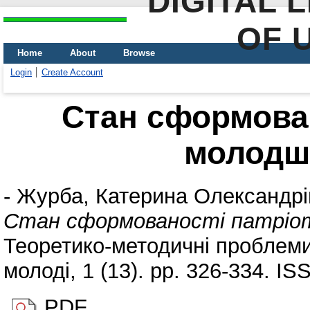
DIGITAL 
OF 
Home
About
Browse
Login
Create Account
Стан сформован
молодши
-
Журба, Катерина Олександрі
Стан сформованості патріот
Теоретико-методичні проблеми 
молоді, 1 (13). pp. 326-334. I
PDF