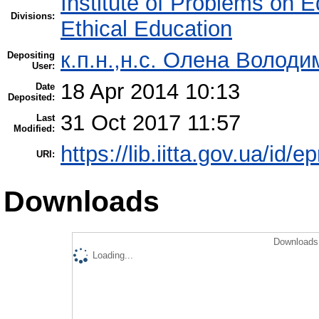
Institute of Problems on 
Divisions:
Ethical Education
к.п.н.,н.с. Олена Володи
Depositing
User:
18 Apr 2014 10:13
Date
Deposited:
31 Oct 2017 11:57
Last
Modified:
https://lib.iitta.gov.ua/id/e
URI:
Downloads
Downloads 
Loading...