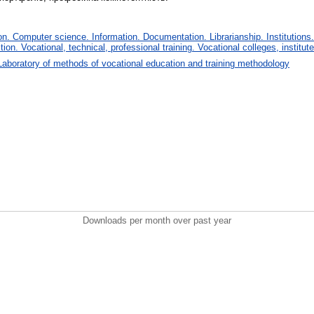
. Computer science. Information. Documentation. Librarianship. Institutions.
tion. Vocational, technical, professional training. Vocational colleges, institu
Laboratory of methods of vocational education and training methodology
Downloads per month over past year