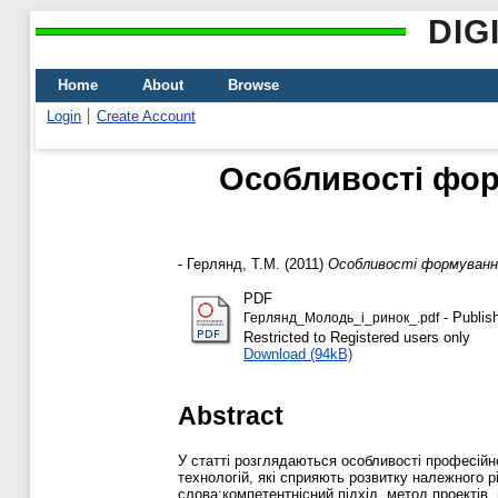
DIG
Home
About
Browse
Login
Create Account
Особливості фор
-
Герлянд, Т.М.
(2011)
Особливості формування
PDF
- Publis
Герлянд_Молодь_і_ринок_.pdf
Restricted to Registered users only
Download (94kB)
Abstract
У статті розглядаються особливості професійно
технологій, які сприяють розвитку належного 
слова:компетентнісний підхід, метод проектів,