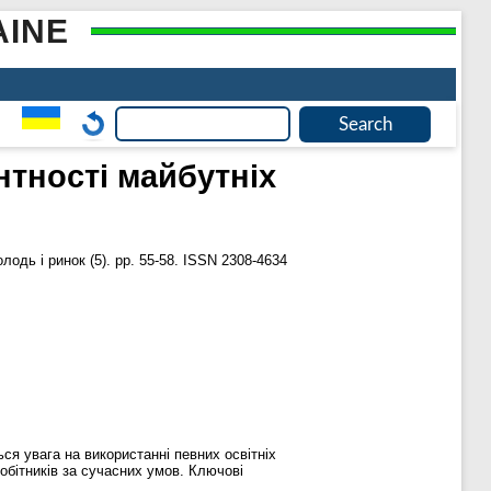
AINE
тності майбутніх
одь і ринок (5). pp. 55-58. ISSN 2308-4634
ся увага на використанні певних освітніх
обітників за сучасних умов. Ключові