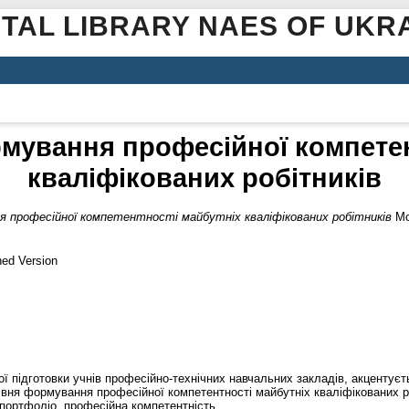
ITAL LIBRARY NAES OF UKR
мування професійної компетен
кваліфікованих робітників
 професійної компетентності майбутніх кваліфікованих робітників
Мол
hed Version
ї підготовки учнів професійно-технічних навчальних закладів, акцентуєть
рівня формування професійної компетентності майбутніх кваліфікованих р
 портфоліо, професійна компетентність.