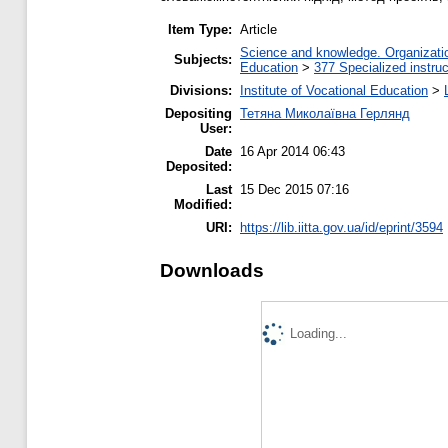
Item Type:
Article
Science and knowledge. Organization
Subjects:
Education
>
377 Specialized instruc
Divisions:
Institute of Vocational Education
>
Depositing
Тетяна Миколаївна Герлянд
User:
Date
16 Apr 2014 06:43
Deposited:
Last
15 Dec 2015 07:16
Modified:
URI:
https://lib.iitta.gov.ua/id/eprint/3594
Downloads
Loading...