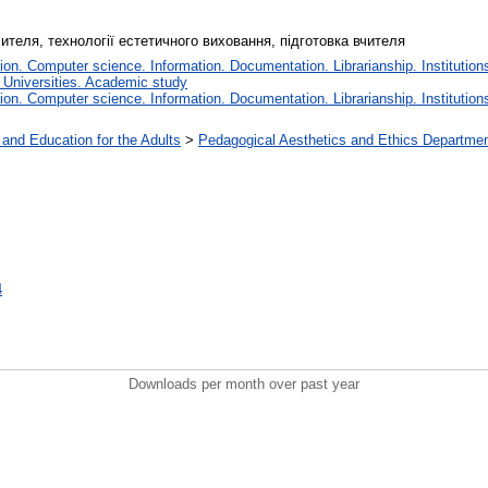
вчителя, технології естетичного виховання, підготовка вчителя
n. Computer science. Information. Documentation. Librarianship. Institutions
 Universities. Academic study
n. Computer science. Information. Documentation. Librarianship. Institutions
 and Education for the Adults
>
Pedagogical Aesthetics and Ethics Departme
4
Downloads per month over past year