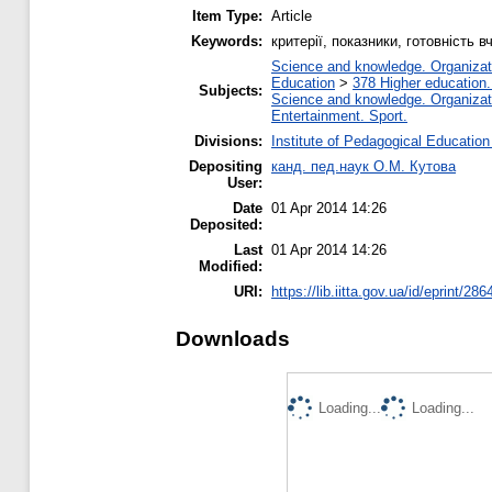
Item Type:
Article
Keywords:
критерії, показники, готовність 
Science and knowledge. Organizatio
Education
>
378 Higher education.
Subjects:
Science and knowledge. Organizatio
Entertainment. Sport.
Divisions:
Institute of Pedagogical Education
Depositing
канд. пед.наук О.М. Кутова
User:
Date
01 Apr 2014 14:26
Deposited:
Last
01 Apr 2014 14:26
Modified:
URI:
https://lib.iitta.gov.ua/id/eprint/286
Downloads
Loading...
Loading...