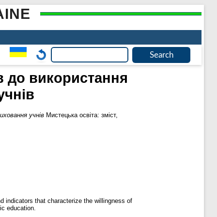
AINE
ів до використання
учнів
иховання учнів
Мистецька освіта: зміст,
d indicators that characterize the willingness of
ic education.