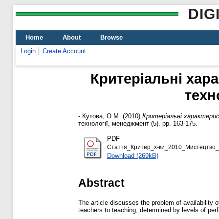
DIG
Home
About
Browse
Login
Create Account
Критеріальні хара
техн
-
Кутова, О.М.
(2010)
Критеріальні характерис
технології, менеджмент (5). pp. 163-175.
PDF
Cтаття_Критер_х-ки_2010_Мистецтво_і_
Download (269kB)
Abstract
The article discusses the problem of availability 
teachers to teaching, determined by levels of per