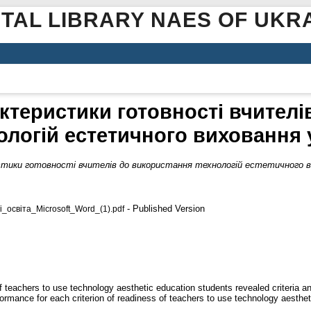
ITAL LIBRARY NAES OF UKR
ктеристики готовності вчител
ологій естетичного виховання 
тики готовності вчителів до використання технологій естетичного в
- Published Version
освіта_Microsoft_Word_(1).pdf
of teachers to use technology aesthetic education students revealed criteria an
formance for each criterion of readiness of teachers to use technology aesthet