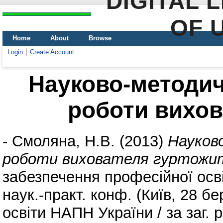
DIGITAL 
OF 
Home
About
Browse
Login
Create Account
Науково-методичн
роботи вихов
-
Смоляна, Н.В.
(2013)
Науково
роботи вихователя гуртожи
забезпечення професійної освіт
наук.-практ. конф. (Київ, 28 бер
освіти НАПН України / за заг. 