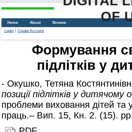
DIGITAL 
OF 
Home
About
Browse
Login
Create Account
Формування св
підлітків у д
-
Окушко, Тетяна Костянтинівн
позиції підлітків у дитячому о
проблеми виховання дітей та у
праць.– Вип. 15, Кн. 2. (15). 
PDF