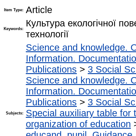
Article
Item Type:
Культура екологічної пов
Keywords:
технології
Science and knowledge. O
Information. Documentation.
Publications
>
3 Social S
Science and knowledge. O
Information. Documentation.
Publications
>
3 Social S
Special auxiliary table for
Subjects:
organization of education
educand, pupil. Guidance