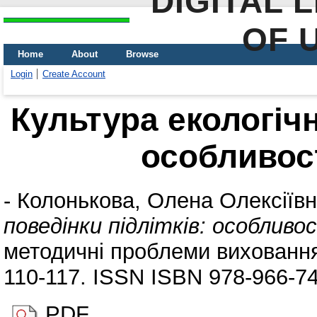
DIGITAL 
OF 
Home
About
Browse
Login
Create Account
Культура екологічн
особливос
-
Колонькова, Олена Олексіїв
поведінки підлітків: особлив
методичні проблеми виховання д
110-117. ISSN ISBN 978-966-7
PDF