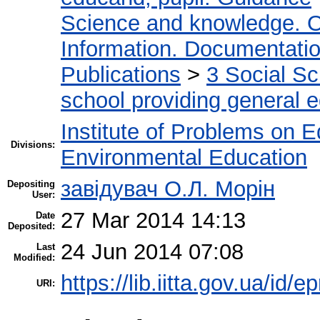
Science and knowledge. O
Information. Documentation.
Publications
>
3 Social S
school providing general 
Institute of Problems on 
Divisions:
Environmental Education
завідувач О.Л. Морін
Depositing
User:
27 Mar 2014 14:13
Date
Deposited:
24 Jun 2014 07:08
Last
Modified:
https://lib.iitta.gov.ua/id/e
URI: