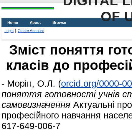
DIGITAL 
OF 
Home
About
Browse
Login
Create Account
Зміст поняття гот
класів до профес
-
Морін, О.Л.
(
orcid.org/0000-0
поняття готовності учнів ст
самовизначення
Актуальні про
професійного навчання населе
617-649-006-7