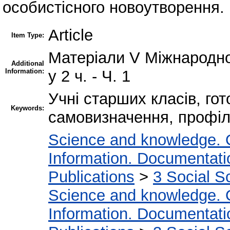
особистісного новоутворення.
Article
Item Type:
Матеріали V Міжнародно
Additional
Information:
у 2 ч. - Ч. 1
Учні старших класів, го
Keywords:
самовизначення, профіл
Science and knowledge. 
Information. Documentation
Publications
>
3 Social S
Science and knowledge. 
Information. Documentation