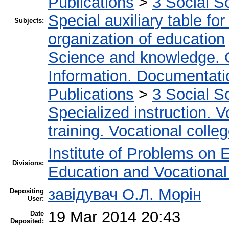
Publications
>
3 Social S
Special auxiliary table fo
Subjects:
organization of education
Science and knowledge. 
Information. Documentation
Publications
>
3 Social S
Specialized instruction. V
training. Vocational colleg
Institute of Problems on 
Divisions:
Education and Vocationa
завідувач О.Л. Морін
Depositing
User:
19 Mar 2014 20:43
Date
Deposited: