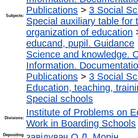
Publications
>
3 Social S
Subjects:
Special auxiliary table for
organization of education
educand, pupil. Guidance
Science and knowledge. O
Information. Documentation.
Publications
>
3 Social S
Education, teaching, train
Special schools
Institute of Problems on 
Divisions:
Work in Boarding Schools
завідувач О.Л. Морін
Depositing