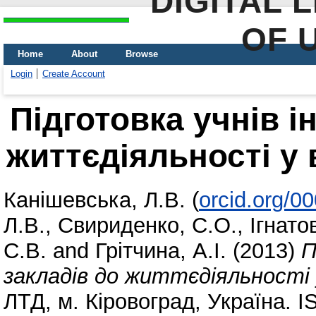
DIGITAL 
OF 
Home
About
Browse
Login
Create Account
Підготовка учнів і
життєдіяльності у 
Канішевська, Л.В.
(
orcid.org/0
Л.В.
,
Свириденко, С.О.
,
Ігнатов
С.В.
and
Грітчина, А.І.
(2013)
П
закладів до життєдіяльності 
ЛТД, м. Кіровоград, Україна. 