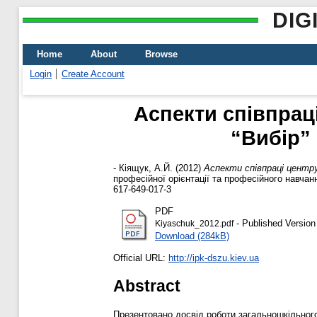
DIG
Home
About
Browse
Login
Create Account
Аспекти співпрац
“Вибір” 
-
Кіящук, А.Й.
(2012)
Аспекти співпраці центру
професійної орієнтації та професійного навчан
617-649-017-3
PDF
- Published Version
Kiyaschuk_2012.pdf
Download (284kB)
Official URL:
http://ipk-dszu.kiev.ua
Abstract
Презентовано досвід роботи загальношкільного