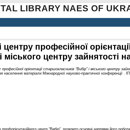
ITAL LIBRARY NAES OF UKR
і центру професійної орієнтаці
і міського центру зайнятості 
 професійної орієнтації старшокласників “Вибір” і міського центру зай
ня населення матеріали Міжнародної науково-практичної конференції . ІПК
 профорієнтаційного центр “Вибір”, розкрито основні напрями його робот