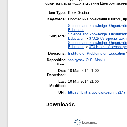
орієнтації, взаємодія з міським Центром зайня
Item Type:
Book Section
Keywords:
Професійна орієнтація в школі, п
Science and knowledge. Organization
Education
Science and knowledge. Organization
Subjects:
Education
>
37.01/.09 Special auxil
Science and knowledge. Organization
Education
>
373 Kinds of school pr
Divisions:
Institute of Problems on Education
Depositing
завідувач О.Л. Морін
User:
Date
10 Mar 2014 21:00
Deposited:
Last
10 Mar 2014 21:00
Modified:
URI:
https://lib.iitta.gov.ua/id/eprint/2147
Downloads
Loading...