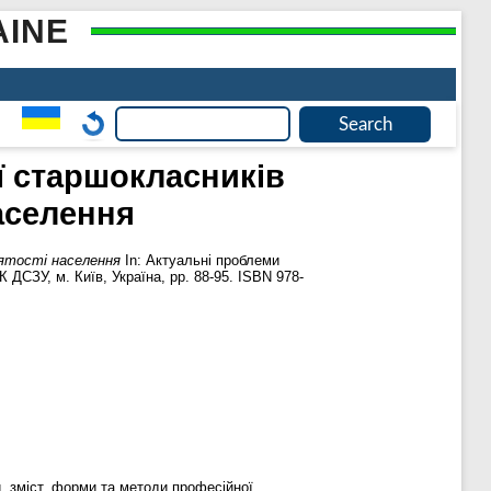
AINE
ї старшокласників
населення
нятості населення
In: Актуальні проблеми
 ДСЗУ, м. Київ, Україна, pp. 88-95. ISBN 978-
и, зміст, форми та методи професійної