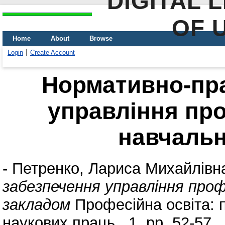
DIGITAL 
OF 
Home
About
Browse
Login
Create Account
Нормативно-пр
управління пр
навчаль
-
Петренко, Лариса Михайлівн
забезпечення управління про
закладом
Професійна освіта: п
наукових праць , 1. pp. 52-57.