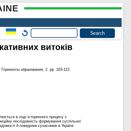
AINE
ікативних витоків
і
Горизонты образования, 2. pp. 103-113.
люється в ході історичного процесу з
олюційну послідовність формування суспільної
домості й поведінки сучасників в Україні.