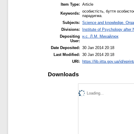
Item Type:
Article
особистість, буття особистос
Keywords:
парадигма.
Subjects:
Science and knowledge. Organi
Divisions:
Institute of Psychology after
Depositing
н.с. Л.М. Михайлюк
User:
Date Deposited:
30 Jan 2014 20:18
Last Modified:
30 Jan 2014 20:18
URI:
https://lib.iitta.gov.ua/id/eprin
Downloads
Loading...