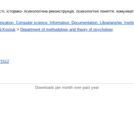
ті, історико- психологічна реконструкція, психологічні поняття, комуніка
zation. Computer science. Information. Documentation. Librarianship. Institu
 N.Kostiuk
>
Department of methodology and theory of psychology
t/1512
Downloads per month over past year