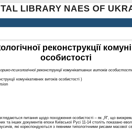
ITAL LIBRARY NAES OF UKR
ологічної реконструкції комун
особистості
орико-психологічної реконструкції комунікативних витоків особистост
струкції комунікативних витоків особистості )
rsion
розглядаються питання щодо походження особистості – як „Я”, що виокрем
рних та інших документів епохи Київської Русі 11-14 століть показано ев
русичів, які кореспондуються з певними типологічними рисами масової сві