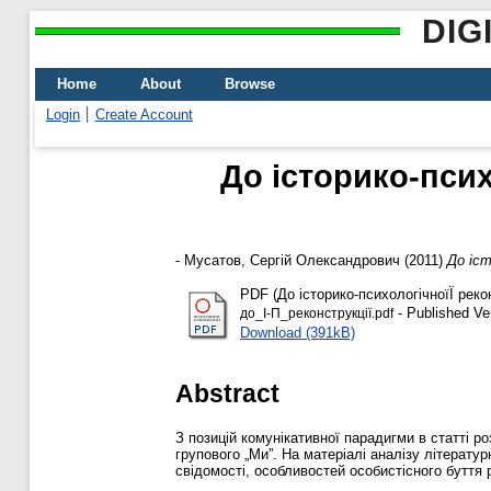
DIG
Home
About
Browse
Login
Create Account
До історико-псих
-
Мусатов, Сергій Олександрович
(2011)
До іст
PDF (До історико-психологічноїЇ рекон
- Published Ve
до_І-П_реконструкції.pdf
Download (391kB)
Abstract
З позицій комунікативної парадигми в статті 
групового „Ми”. На матеріалі аналізу літерату
свідомості, особливостей особистісного буття 