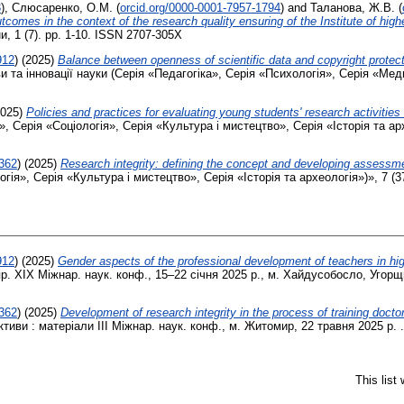
3
)
,
Слюсаренко, О.М.
(
orcid.org/0000-0001-7957-1794
)
and
Таланова, Ж.В.
(
tcomes in the context of the research quality ensuring of the Institute of hi
, 1 (7). pp. 1-10. ISSN 2707-305X
912
)
(2025)
Balance between openness of scientific data and copyright protecti
 та інновації науки (Серія «Педагогіка», Серія «Психологія», Серія «Меди
025)
Policies and practices for evaluating young students' research activitie
», Серія «Соціологія», Серія «Культура і мистецтво», Серія «Історія та арх
3362
)
(2025)
Research integrity: defining the concept and developing assessme
гія», Серія «Культура і мистецтво», Серія «Історія та археологія»)», 7 (3
912
)
(2025)
Gender aspects of the professional development of teachers in hig
 пр. ХІX Міжнар. наук. конф., 15–22 січня 2025 р., м. Хайдусобосло, Угорщ
3362
)
(2025)
Development of research integrity in the process of training docto
пективи : матеріали ІІІ Міжнар. наук. конф., м. Житомир, 22 травня 2025 р
This list