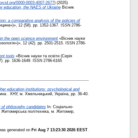
orcid.org/0000-0003-4007-2677
)
(2025)
gher education, the NAES of Ukraine
Вісник
on: a comparative analysis of the policies of
цина»)», 12 (58). pp. 1352-1367. ISSN 2786-
s in the open science environment
«Вісник науки
еологія»)», 12 (42). pp. 2501-2515. ISSN 2786-
nt tools
«Вісник науки та освіти (Серія
7). pp. 1636-1649. ISSN 2786-6165
her education institutions: psychological and
ина . ХНУ, м. Хмельницький, Україна, pp. 36-40.
r of philosophy candidates
In: Соціально-
. . Житомирська політехніка, м. Житомир,
 was generated on
Fri Aug 7 13:23:30 2026 EEST
.