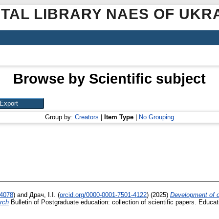
ITAL LIBRARY NAES OF UKR
Browse by Scientific subject
Group by:
Creators
|
Item Type
|
No Grouping
-4078
)
and
Драч, І.І.
(
orcid.org/0000-0001-7501-4122
)
(2025)
Development of op
arch
Bulletin of Postgraduate education: collection of scientific papers. Educa