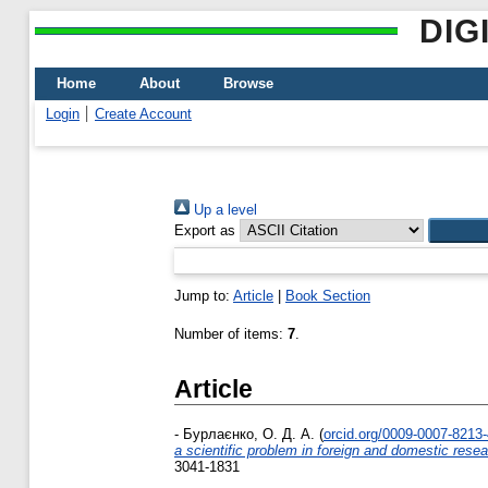
DIG
Home
About
Browse
Login
Create Account
Up a level
Export as
Jump to:
Article
|
Book Section
Number of items:
7
.
Article
-
Бурлаєнко, О. Д. А.
(
orcid.org/0009-0007-8213
a scientific problem in foreign and domestic rese
3041-1831