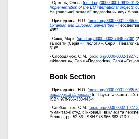
-
Оржель, Олена
(
orcid.org/0000-0001-9912-017
Implementation of the EU international projects ou
Національної академії педагогічних наук України
-
Приходькіна, Н.О.
(
orcid.org/0000-0001-9965-6
Ukrainian and European universities
«Перспективи
4952
-
Саюк, Марія
(
orcid.org/0000-0002-7648-5708
)
(2
та освіти (Серія «Філологія», Серія «Педагогіка
6165
-
Слободянюк, О.М.
(
orcid.org/0000-0002-1927-
«Філологія», Серія «Педагогіка», Серія «Соціоло
Book Section
-
Приходькіна, Н.О.
(
orcid.org/0000-0001-9965-6
pedagogical dimension
In: Наука та освіта : зб.
ISBN 978-966-330-443-4
-
Слободянюк, О.М.
(
orcid.org/0000-0002-1927-
гуманітарні студії: інновації, виклики та перс
Україна, pp. 52-56. ISBN 978-966-683-713-7