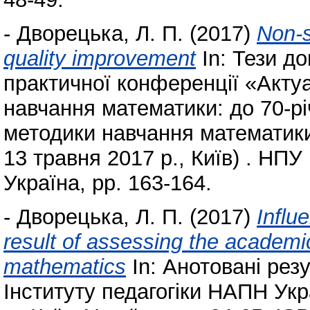
-
Дворецька, Л. П.
(2017)
Non-s
quality improvement
In: Тези д
практичної конференції «Актуа
навчання математики: до 70-рі
методики навчання математики
13 травня 2017 р., Київ) . НПУ
Україна, pp. 163-164.
-
Дворецька, Л. П.
(2017)
Influ
result of assessing the academi
mathematics
In: Анотовані рез
Інституту педагогіки НАПН Укра