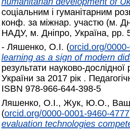
humanitarian development of Uk
соціальним і гуманітарним розв
конф. за міжнар. участю (м. Дн
НАДУ, м. Дніпро, Україна, pp. 
-
Ляшенко, О.І.
(
orcid.org/0000
learning as a sign of modern di
результати науково-дослідної 
України за 2017 рік . Педагогіч
ISBN 978-966-644-398-5
Ляшенко, О.І.
,
Жук, Ю.О.
,
Ващ
(
orcid.org/0000-0001-9460-4777
evaluation technologies compete