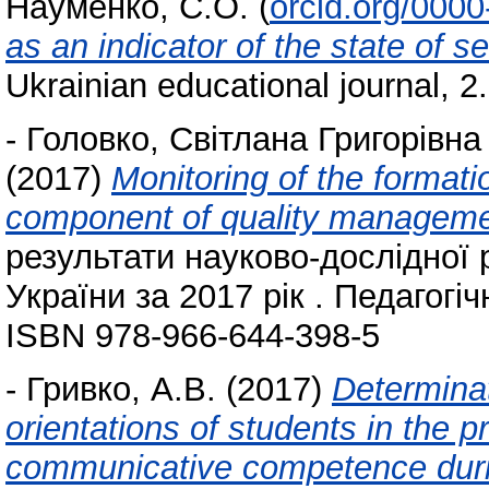
Науменко, С.О.
(
orcid.org/000
as an indicator of the state of 
Ukrainian educational journal, 
-
Головко, Світлана Григорівна
(2017)
Monitoring of the format
component of quality manageme
результати науково-дослідної 
України за 2017 рік . Педагогіч
ISBN 978-966-644-398-5
-
Гривко, А.В.
(2017)
Determinat
orientations of students in the p
communicative competence duri