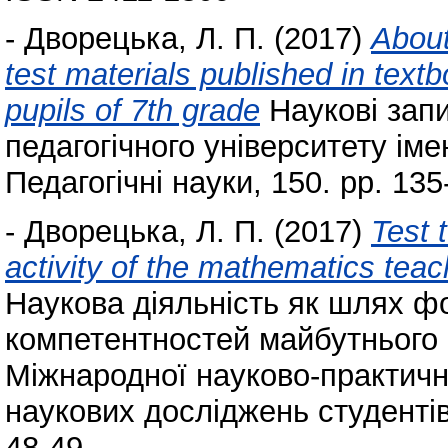
-
Дворецька, Л. П.
(2017)
Аbout
test materials published in tex
pupils of 7th grade
Наукові запи
педагогічного університету ім
Педагогічні науки, 150. pp. 13
-
Дворецька, Л. П.
(2017)
Test 
activity of the mathematics teac
Наукова діяльність як шлях 
компетентностей майбутнього 
Міжнародної науково-практичн
наукових досліджень студентів,
48-49.