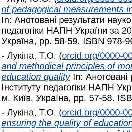
of pedagogical measurements in
In: Анотовані результати науко
педагогіки НАПН України за 201
Україна, pp. 58-59. ISBN 978-9
-
Лукіна, Т.О.
(
orcid.org/0000-0
and methodical principles of mo
education quality
In: Анотовані
Інституту педагогіки НАПН Укра
м. Київ, Україна, pp. 57-58. I
-
Лукіна, Т.О.
(
orcid.org/0000-0
ensuring the quality of education