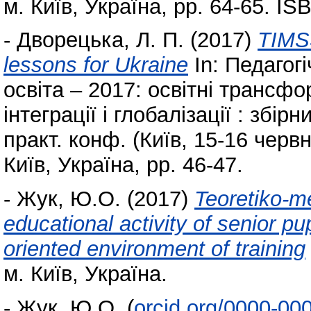
м. Київ, Україна, pp. 64-65. I
-
Дворецька, Л. П.
(2017)
TIMSS
lessons for Ukraine
In: Педагог
освіта – 2017: освітні трансфо
інтеграції і глобалізації : збір
практ. конф. (Київ, 15-16 червн
Київ, Україна, pp. 46-47.
-
Жук, Ю.О.
(2017)
Teoretiko-me
educational activity of senior pu
oriented environment of training
м. Київ, Україна.
-
Жук, Ю.О.
(
orcid.org/0000-00