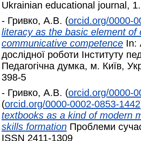
Ukrainian educational journal, 
-
Гривко, А.В.
(
orcid.org/0000-
literacy as the basic element o
communicative competence
In:
дослідної роботи Інституту пед
Педагогічна думка, м. Київ, Ук
398-5
-
Гривко, А.В.
(
orcid.org/0000-
(
orcid.org/0000-0002-0853-1442
textbooks as a kind of modern m
skills formation
Проблеми сучасн
ISSN 2411-1309