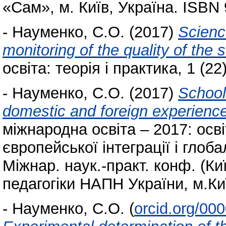
«Сам», м. Київ, Україна. ISBN
-
Науменко, С.О.
(2017)
Scienc
monitoring of the quality of the
освіта: теорія і практика, 1 (2
-
Науменко, С.О.
(2017)
School 
domestic and foreign experienc
міжнародна освіта – 2017: осві
європейської інтеграції і глобал
Міжнар. наук.-практ. конф. (Киї
педагогіки НАПН України, м.Киї
-
Науменко, С.О.
(
orcid.org/00