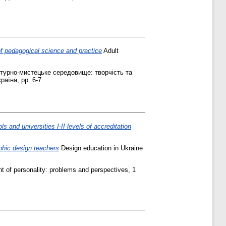
of pedagogical science and practice
Adult
ьтурно-мистецьке середовище: творчість та
раїна, pp. 6-7.
 and universities I-II levels of accreditation
phic design teachers
Design education in Ukraine
 of personality: problems and perspectives, 1