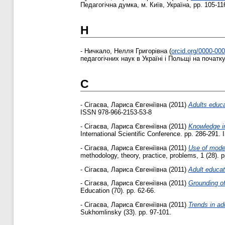
Педагогічна думка, м. Київ, Україна, pp. 105-11
Н
-
Ничкало, Нелля Григорівна
(
orcid.org/0000-00
педагогічних наук в Україні і Польщі на початку
С
-
Сігаєва, Лариса Євгеніївна
(2011)
Adults educa
ISSN 978-966-2153-53-8
-
Сігаєва, Лариса Євгеніївна
(2011)
Knowledge in
International Scientific Conference. pp. 286-291
-
Сігаєва, Лариса Євгеніївна
(2011)
Use of moder
methodology, theory, practice, problems, 1 (28).
-
Сігаєва, Лариса Євгеніївна
(2011)
Adult educat
-
Сігаєва, Лариса Євгеніївна
(2011)
Grounding of
Education (70). pp. 62-66.
-
Сігаєва, Лариса Євгеніївна
(2011)
Trends in ad
Sukhomlinsky (33). pp. 97-101.