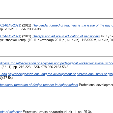
0002-6145-2321
)
(2011)
The gender formed of teachers is the issue of the day 
 pp. 202-210. ISSN 2308-6386
0002-6145-2321
)
(2011)
Therapy and art are in education of pensioners
In: Кул
ук.-творчої конф. (10-11 листопада 2011 р., м. Київ) . НАКККіМ, м.Київ, Ук
diness for self-education of engineer and pedagogical worker vocational schools
s (3.Ч.1). pp. 216-223. ISSN 978-966-2153-53-8
 and psychodiagnostic ensuring the development of professional skills of gra
3(477.54)
fessional formation of design teacher in higher school
Profesional development
ode of scientist
Естетика і етика педагогічної дії, 1. pp. 25-34.