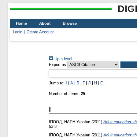
DIG
Home
About
Browse
Login
Create Account
Up a level
Export as
Jump to:
І
|
А
|
Б
|
Г
|
Л
|
Н
|
С
Number of items:
25
.
І
ІПООД, НАПН України
(2011)
Adult education: t
53-8
ІПООД, НАПН України
(2011)
Adult education: t