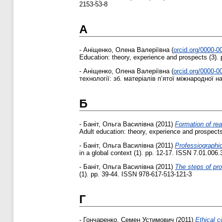
2153-53-8
А
-
Аніщенко, Олена Валеріївна
(
orcid.org/0000-
Education: theory, experience and prospects (3).
-
Аніщенко, Олена Валеріївна
(
orcid.org/0000-
технології: зб. матеріалів п’ятої міжнародної на
Б
-
Баніт, Ольга Василівна
(2011)
Formation of rea
Adult education: theory, experience and prospect
-
Баніт, Ольга Василівна
(2011)
Professiographic
in a global context (1). pp. 12-17. ISSN 7.01.006.
-
Баніт, Ольга Василівна
(2011)
The steps of pro
(1). pp. 39-44. ISSN 978-617-513-121-3
Г
-
Гончаренко, Семен Устимович
(2011)
Ethical c