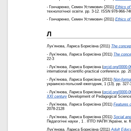
-
Гончаренко, Семен Устимович
(2011)
Ethics of
технологічної освіти. pp. 3-12. ISSN 978-966-74
-
Гончаренко, Семен Устимович
(2011)
Ethics of
Л
Лук’янова, Лариса Борисівна
(2011)
The concept
-
Лук’янова, Лариса Борисівна
(2011)
The concep
22-3
-
Лук’янова, Лариса Борисівна
(
orcid.org/0000-
international scientific-practical conference. pp
-
Лук’янова, Лариса Борисівна
(2011)
Non-forma
украинско-польский ежегодник, 1 (13). pp. 327
-
Лук’янова, Лариса Борисівна
(
orcid.org/0000-
XXI century
Development of Pedagogical Sciences 
-
Лук’янова, Лариса Борисівна
(2011)
Features o
2078-2128
-
Лук’янова, Лариса Борисівна
(2011)
Social and
Педагогічні науки , 1 . ІПТО НАПН України, м. К
Лук’янова, Лариса Борисівна
(2011)
Adult Educat