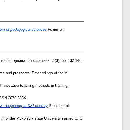
tem of pedagogical sciences
Розвиток
еорія, досвід, перспективи, 2 (3). pp. 132-146.
ems and prospects: Proceedings of the VI
innovative teaching methods in training:
 ISSN 2076-586Х
XX - beginning of XXI century
Problems of
etin of the Mykolayiv state University named C. O.