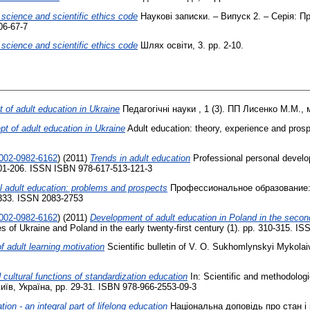
 science and scientific ethics code
Наукові записки. – Випуск 2. – Серія: 
06-67-7
 science and scientific ethics code
Шлях освіти, 3. pp. 2-10.
 of adult education in Ukraine
Педагогічні науки , 1 (3). ПП Лисенко М.М., м
t of adult education in Ukraine
Adult education: theory, experience and pros
0002-0982-6162
)
(2011)
Trends in adult education
Professional personal develo
. 201-206. ISSN ISBN 978-617-513-121-3
l adult education: problems and prospects
Профессиональное образование: 
-333. ISSN 2083-2753
0002-0982-6162
)
(2011)
Development of adult education in Poland in the second
of Ukraine and Poland in the early twenty-first century (1). pp. 310-315. I
f adult learning motivation
Scientific bulletin of V. O. Sukhomlynskyi Mykolaiv
 cultural functions of standardization education
In: Scientific and methodologi
иїв, Україна, pp. 29-31. ISBN 978-966-2553-09-3
ion - an integral part of lifelong education
Національна доповідь про стан і п