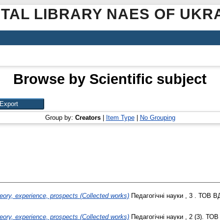
ITAL LIBRARY NAES OF UKR
Browse by Scientific subject
Group by:
Creators
|
Item Type
|
No Grouping
heory, experience, prospects (Collected works)
Педагогічні науки , 3 . ТОВ В
heory, experience, prospects (Collected works)
Педагогічні науки , 2 (3). ТО