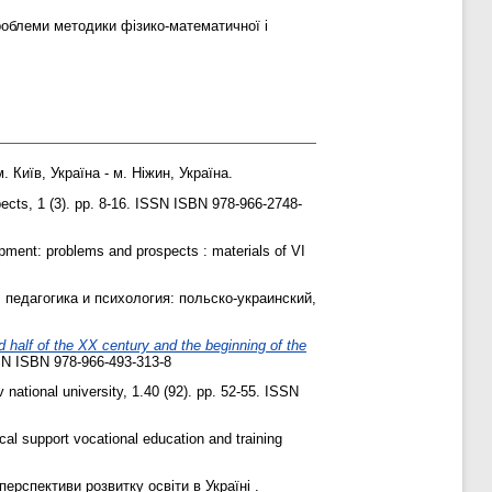
Проблеми методики фізико-математичної і
. Київ, Україна - м. Ніжин, Україна.
pects, 1 (3). pp. 8-16. ISSN ISBN 978-966-2748-
pment: problems and prospects : materials of VI
педагогика и психология: польско-украинский,
 half of the XX century and the beginning of the
SSN ISBN 978-966-493-313-8
 national university, 1.40 (92). pp. 52-55. ISSN
cal support vocational education and training
ерспективи розвитку освіти в Україні .