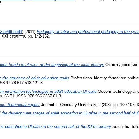
6.
02-5989-5684
)
(2011)
Pedagogy of labor and professional pedagogy in the sys
 ХХІ століття. pp. 142-152.
tion trends in ukraine at the beginning of the xxist century
Освіта дорослих: т
 the structure of adult education goals
Professional identity formation: probl
. ISSN 978-617-513-121-3
n information technologies in adult education Ukraine
Modern technology and 
 pp. 66-71. ISSN 978-966-2337-01-3
ion: theoretical aspect
Journal of Cherkasy University, 2 (203). pp. 100-107.
 the development stages of adult education in Ukraine in the second half of 
ult education in Ukraine in the second half of the XXth century
Scientific Bull