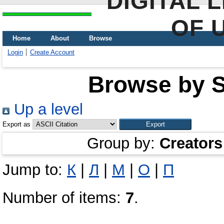
DIGITAL 
OF 
Home
About
Browse
Login
Create Account
Browse by Sc
Up a level
Export as
Group by:
Creators
Jump to:
К
|
Л
|
М
|
О
|
П
Number of items:
7
.