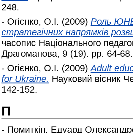
248.
-
Огієнко, О.І.
(2009)
Роль ЮНЕ
стратегічних напрямків розв
часопис Національного педагог
Драгоманова, 9 (19). pp. 64-68.
-
Огієнко, О.І.
(2009)
Adult edu
for Ukraine.
Науковий вісник Чер
142-152.
П
-
Помиткін, Едуард Олександр