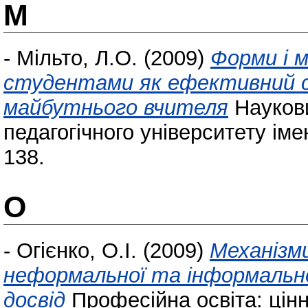
М
-
Мільто, Л.О.
(2009)
Форми і 
студентами як ефективний сп
майбутнього вчителя
Наукови
педагогічного університету іме
138.
О
-
Огієнко, О.І.
(2009)
Механізм
неформальної та інформально
досвід
Професійна освіта: цінні