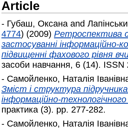
Article
-
Губаш, Оксана
and
Лапінськи
4774
)
(2009)
Ретроспектива с
застосуванні інформаційно-ко
підвищенні фахового рівня вч
засоби навчання, 6 (14). ISSN
-
Самойленко, Наталія Іванівн
Зміст і структура підручника
інформаційно-технологічног
практика (3). pp. 277-282.
-
Самойленко, Наталія Іванівн