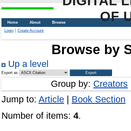
DIGITAL 
OF 
Home
About
Browse
Login
Create Account
Browse by Sc
Up a level
Export as
Group by:
Creators
Jump to:
Article
|
Book Section
Number of items:
4
.