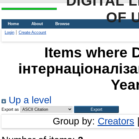
DIGITAL 
OF 
Home
About
Browse
Login
Create Account
Items where D
інтернаціоналіза
Year
Up a level
Export as
Group by:
Creators