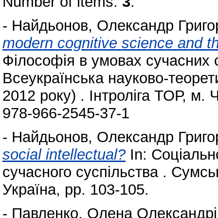
Number of items:
3
.
-
Найдьонов, Олександр Григо
modern cognitive science and the
Філософія в умовах сучасних с
Всеукраїнська науково-теорет
2012 року) . Інтроліга ТОР, м.
978-966-2545-37-1
-
Найдьонов, Олександр Григо
social intellectual?
In: Соціальн
сучасного суспільства . Сумсь
Україна, pp. 103-105.
-
Павленко, Олена Олександрі