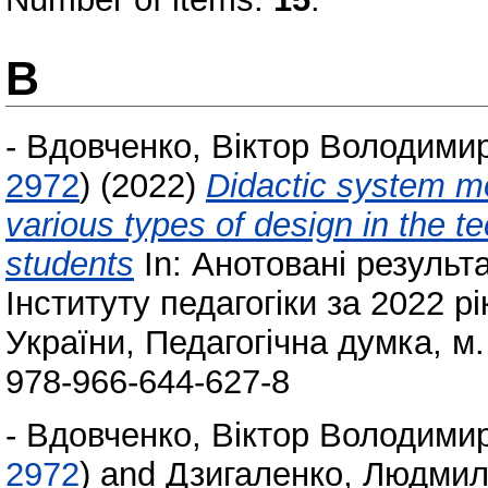
В
-
Вдовченко, Віктор Володими
2972
)
(2022)
Didactic system mo
various types of design in the 
students
In: Анотовані результ
Інституту педагогіки за 2022 рі
України, Педагогічна думка, м.
978-966-644-627-8
-
Вдовченко, Віктор Володими
2972
)
and
Дзигаленко, Людмил