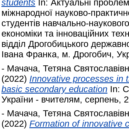
students
In: Актуальні проблем
міжнародної науково-практично
студентів навчально-наукового
економіки та інноваційних тех
відділ Дрогобицького державно
Івана Франка, м. Дрогобич, Укр
-
Мачача, Тетяна Святославів
(2022)
Innovative processes in t
basic secondary education
In: 
України - вчителям, серпень, 2
-
Мачача, Тетяна Святославів
(2022)
Formation of innovative c