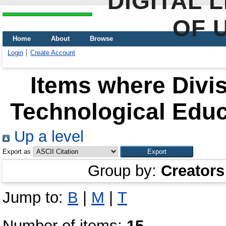
DIGITAL 
OF 
Home
About
Browse
Login
Create Account
Items where Divis
Technological Educ
Up a level
Export as
Group by:
Creators
Jump to:
В
|
М
|
Т
Number of items:
15
.