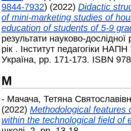
9844-7932
)
(2022)
Didactic stru
of mini-marketing studies of hou
education of students of 5-9 g
результати науково-дослідної р
рік . Інститут педагогіки НАПН
Україна, pp. 171-173. ISBN 97
М
-
Мачача, Тетяна Святославів
(2022)
Methodological features 
within the technological field of
школі, 2. pp. 13-18.