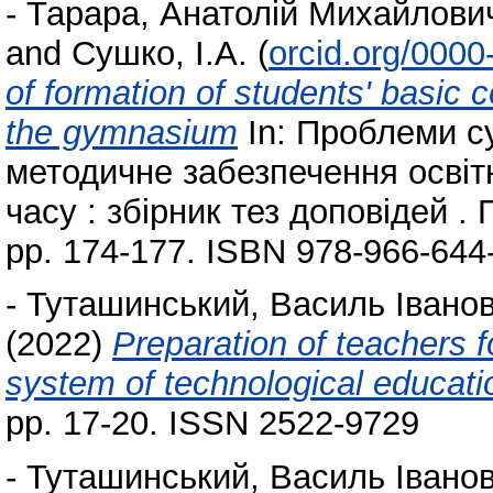
-
Тарара, Анатолій Михайлови
and
Сушко, І.А.
(
orcid.org/000
of formation of students' basic 
the gymnasium
In: Проблеми су
методичне забезпечення освіт
часу : збірник тез доповідей . 
pp. 174-177. ISBN 978-966-644
-
Туташинський, Василь Івано
(2022)
Preparation of teachers f
system of technological educati
pp. 17-20. ISSN 2522-9729
-
Туташинський, Василь Івано