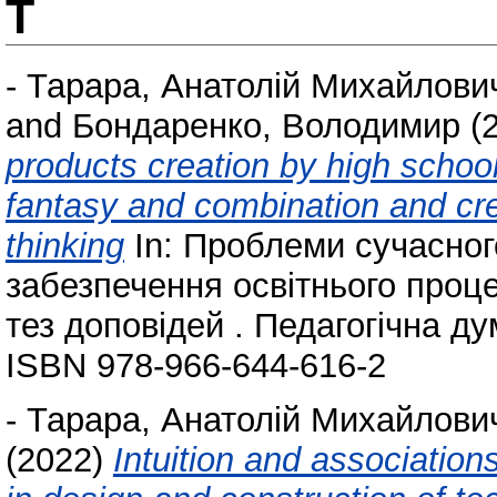
Т
-
Тарара, Анатолій Михайлови
and
Бондаренко, Володимир
(
products creation by high schoo
fantasy and combination and cre
thinking
In: Проблеми сучасног
забезпечення освітнього проце
тез доповідей . Педагогічна дум
ISBN 978-966-644-616-2
-
Тарара, Анатолій Михайлови
(2022)
Intuition and association