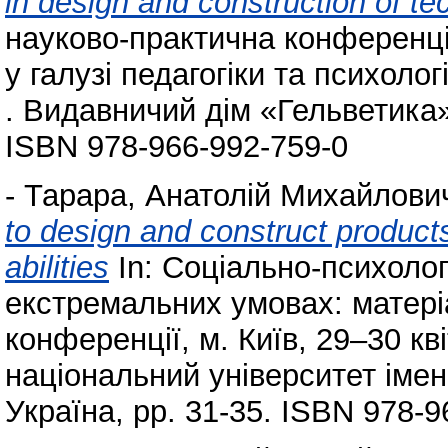
in design and construction of te
науково-практична конференція
у галузі педагогіки та психолог
. Видавничий дім «Гельветика»,
ISBN 978-966-992-759-0
-
Тарара, Анатолій Михайлови
to design and construct products
abilities
In: Соціально-психолог
екстремальних умовах: матері
конференції, м. Київ, 29–30 кв
національний університет імені
Україна, pp. 31-35. ISBN 978-9