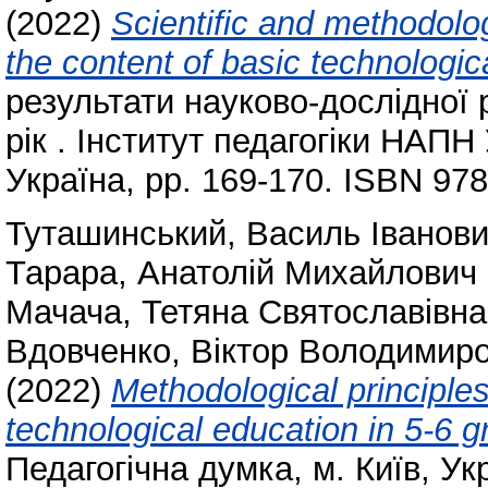
(2022)
Scientific and methodolog
the content of basic technologic
результати науково-дослідної р
рік . Інститут педагогіки НАПН
Україна, pp. 169-170. ISBN 97
Туташинський, Василь Іванов
Тарара, Анатолій Михайлович
Мачача, Тетяна Святославівна
Вдовченко, Віктор Володимир
(2022)
Methodological principles
technological education in 5-6 
Педагогічна думка, м. Київ, Ук