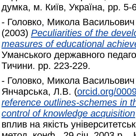
думка, м. Київ, Україна, pp. 5-6
-
Головко, Микола Васильович
(2003)
Peculiarities of the dev
measures of educational achie
Уманського державного педагог
Тичини. pp. 223-229.
-
Головко, Микола Васильович
Янчарська, Л.В.
(
orcid.org/000
reference outlines-schemes in t
control of knowledge acquisition
вплив на якість університетсько
метод. конф., 29 січ. 2003 р. .