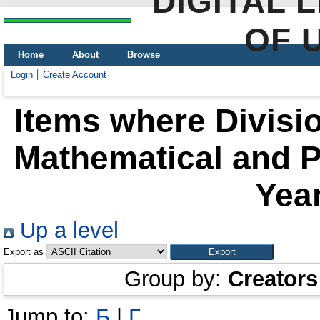
DIGITAL 
OF 
Home
About
Browse
Login
Create Account
Items where Divisio
Mathematical and P
Year
Up a level
Export as
Group by:
Creators
Jump to:
Б
|
Г