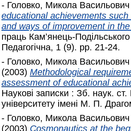
-
Головко, Микола Васильович
educational achievements such u
and ways of improvement in the
праць Кам’янець-Подільського 
Педагогічна, 1 (9). pp. 21-24.
-
Головко, Микола Васильович
(2003)
Methodological requireme
assessment of educational achi
Наукові записки : Зб. наук. ст
університету імені М. П. Драго
-
Головко, Микола Васильович
(2003)
Cosmonautics at the begi